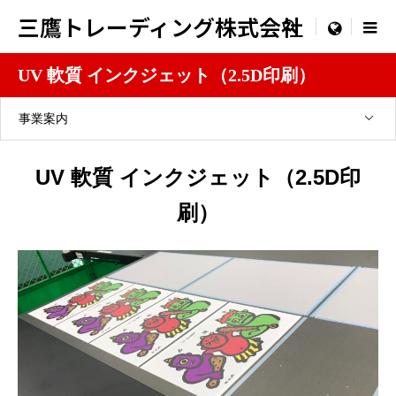
三鷹トレーディング株式会社

menu
UV 軟質 インクジェット（2.5D印刷）
事業案内
UV 軟質 インクジェット（2.5D印
刷）