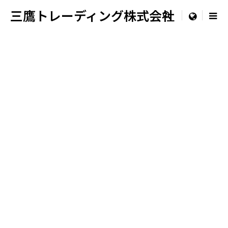
三鷹トレーディング株式会社

menu