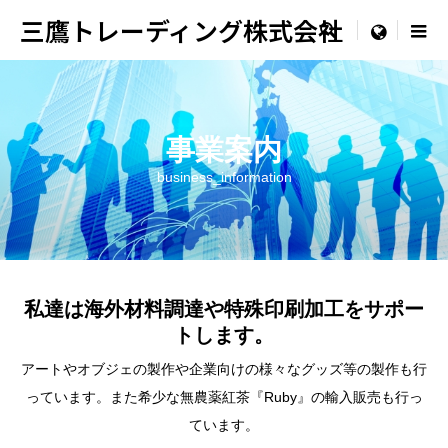
三鷹トレーディング株式会社

事業案内
menu
business_information
事業案内
business_information
私達は海外材料調達や特殊印刷加工をサポー
トします。
アートやオブジェの製作や企業向けの様々なグッズ等の製作も行
っています。また希少な無農薬紅茶『Ruby』の輸入販売も行っ
ています。