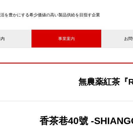
生活を豊かにする希少価値の高い製品供給を目指す企業
案内
事業案内
お問
無農薬紅茶『R
香茶巷40號 -SHIANGC