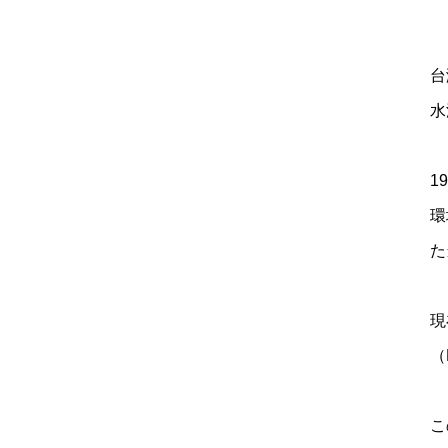
台
水
1
環
た
現
（
こ