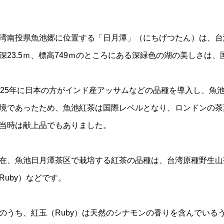
湾南投県魚池郷に位置する「日月潭」（にちげつたん）は、台
深23.5ｍ、標高749ｍのところにある深緑色の湖の美しさは
925年に日本の方がインド産アッサムなどの品種を導入し、魚
境であったため、魚池紅茶は国際レベルとなり、ロンドンの茶
当時は献上品でもありました。
在、魚池日月潭茶区で栽培する紅茶の品種は、台湾原種野生山茶（W
Ruby）などです。
のうち、紅玉（Ruby）は天然のシナモンの香りを含んでいる