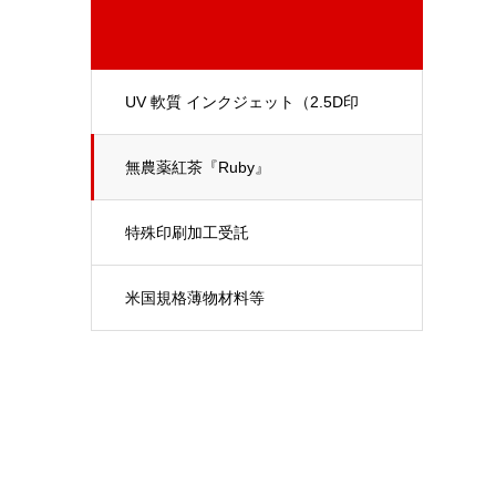
UV 軟質 インクジェット（2.5D印
刷）
無農薬紅茶『Ruby』
特殊印刷加工受託
米国規格薄物材料等